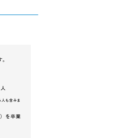
す。
た人
る人も含みま
｡）を卒業