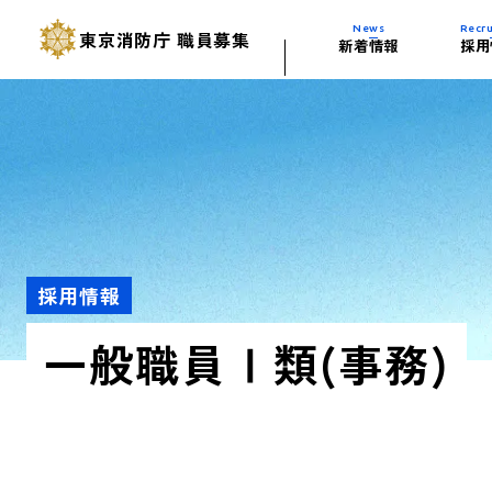
News
Recru
東京消防庁
職員募集
新着情報
採用
採用試験の変更
東京消防庁の歴
人材育成(研修
消防学校の施設
多様な試験制度
仕事を知る（業
福利厚生
東京消防庁ムー
過去の試験問題
活躍する自動車
採用情報
一般職員Ⅰ類(事務)