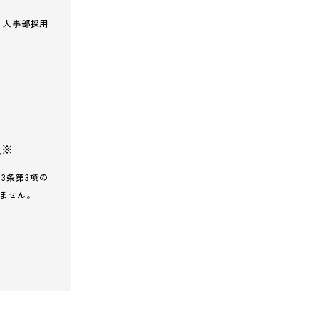
、人事部採用
人※
3条第3項の
ません。