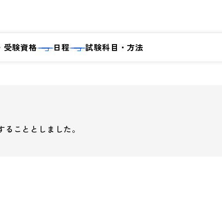
・受験資格
日程
試験科目・方法
施することとしました。