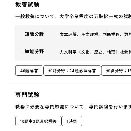
教養試験
一般教養について、大学卒業程度の五肢択一式の試
知能分野
文章理解、英文理解、判断推理、数
知能分野
人文科学（文化、歴史、地理）社会
40題解答
知能分野：24題必須解答
知識分野：1
専門試験
職務に必要な専門知識について、専門試験を行いま
10題中3題選択解答
1時間