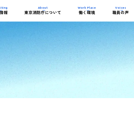
iting
About
Work Place
Voices
情報
東京消防庁について
働く環境
職員の声
内容について
史
制度)
紹介
イベント一覧
東京消防庁の組織
働き方
消防署の施設紹介
務紹介）
ビー
パンフレット・試
子育て支援制度
活躍する女性消防
ダウンロード
整備士