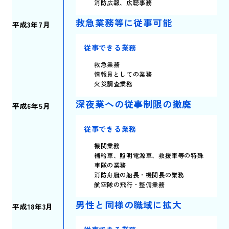
消防広報、広聴事務
救急業務等に
従事可能
平成3年7月
従事できる業務
救急業務
情報員としての業務
火災調査業務
深夜業への
従事制限の撤廃
平成6年5月
従事できる業務
機関業務
補給車、照明電源車、救援車等の特殊
車隊の業務
消防舟艇の船長・機関長の業務
航空隊の飛行・整備業務
男性と同様の
職域に拡大
平成18年3月