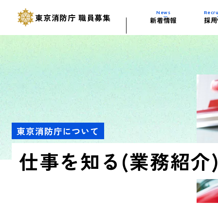
News
Recru
東京消防庁
職員募集
新着情報
採用
採用試験の変更
東京消防庁の歴
人材育成(研修
消防学校の施設
多様な試験制度
仕事を知る（業
福利厚生
東京消防庁ムー
過去の試験問題
活躍する自動車
東京消防庁について
仕事を知る(業務紹介