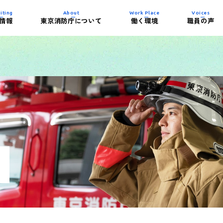
iting
About
Work Place
Voices
情報
東京消防庁について
働く環境
職員の声
内容について
史
制度)
紹介
イベント一覧
東京消防庁の組織
働き方
消防署の施設紹介
務紹介）
ビー
パンフレット・試
子育て支援制度
活躍する女性消防
ダウンロード
整備士
)