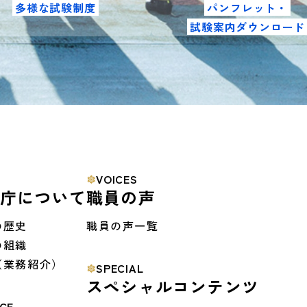
多様な試験制度
パンフレット・
試験案内ダウンロード
VOICES
防庁について
職員の声
の歴史
職員の声一覧
の組織
（業務紹介）
SPECIAL
スペシャルコンテンツ
CE