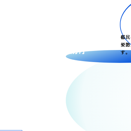
自助
都民
災力
や防
東京消防庁
す。
す。