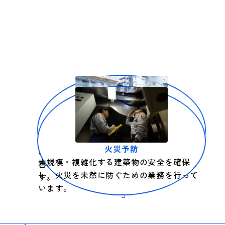
災害対応
火災予防
消火、救急、救助から、震災等あらゆる災
大規模・複雑化する建築物の安全を確保
害に的確に対応し安全安心を確保していま
し、火災を未然に防ぐための業務を行って
す。
います。