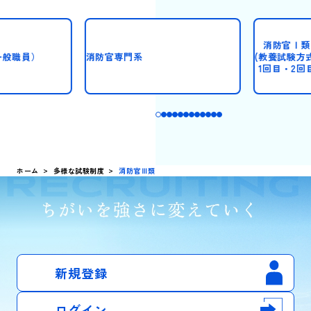
消防官Ⅰ類
一般職員）
消防官専門系
(教養試験方式
1回目・2回
ホーム
多様な試験制度
消防官Ⅲ類
新規登録
ログイン