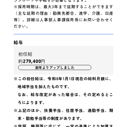
ウンロードや手続きが必要となります。
※採用時期は、最大3年まで延期することができます
（主な延期の理由：勤務先都合、進学、介護、出産
等）。詳細は人事部人事課採用係にお問い合わせく
ださい。
給与
初任給
約
円
279,400
前年よりアップしました
※この初任給は、令和8年1月1日現在の給料月額に、
地域手当を加えたものです。
なお、給与改定があった場合は、その定めるとこ
ろによります。
※上記のほか、扶養手当、住居手当、通勤手当、期
末・勤勉手当等の制度があります。
※学歴、職歴等に応じて、一定の基準により加算さ