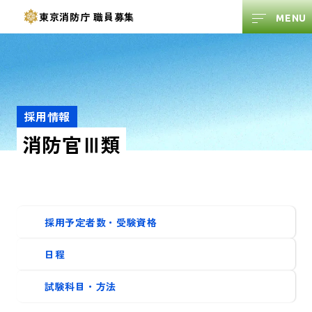
東京消防庁
職員募集
採用情報
消防官Ⅲ類
採用予定者数・受験資格
日程
試験科目・方法