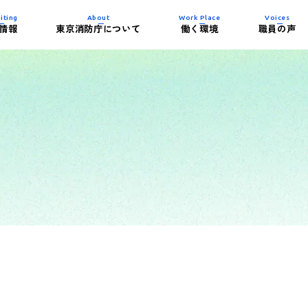
iting
About
Work Place
Voices
情報
東京消防庁について
働く環境
職員の声
内容について
史
制度)
紹介
イベント一覧
東京消防庁の組織
働き方
消防署の施設紹介
務紹介）
ビー
パンフレット・試
子育て支援制度
活躍する女性消防
ダウンロード
整備士