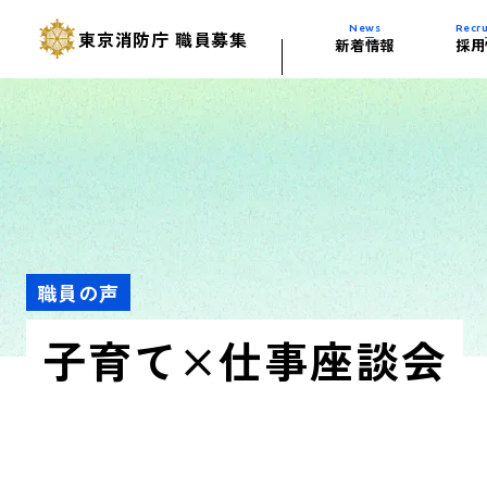
News
Recru
東京消防庁
職員募集
新着情報
採用
採用試験の変更
東京消防庁の歴
人材育成(研修
消防学校の施設
多様な試験制度
仕事を知る（業
福利厚生
東京消防庁ムー
過去の試験問題
活躍する自動車
職員の声
子育て×仕事座談会