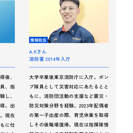
情報担当
A.Kさん
消防署 2014年入庁
得後、
大学卒業後東京消防庁に入庁。ポン
員、指
プ隊員として災害対応にあたるとと
験し、
もに、消防団活動の支援など震災・
取得。出
防災対策分野を経験。2023年配偶者
の第一子出産の際、育児休業を取得
。現在
しその後職場復帰。現在は指揮隊情
もに仕