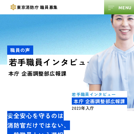
東京消防庁
職員募集
職員の声
若手職員
インタビュー
本庁 企画調整部広報課
若手職員
インタビュー
本庁 企画調整部広報課
2023年入庁
03
安全安心を守るのは
消防官だけではない、