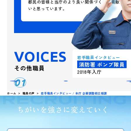
都民の皆様と当庁のより良い関係づくりに貢献した
いと思っています。
VOICES
若手職員
インタビュー
消防署 ポンプ隊員
その他職員
2018年入庁
01
ホーム
職員の声
若手職員インタビュー / 本庁 企画調整部広報課