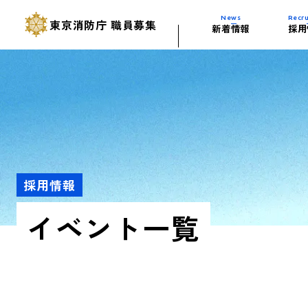
News
Recru
東京消防庁
職員募集
新着情報
採用
採用試験の変更
東京消防庁の歴
人材育成(研修
消防学校の施設
多様な試験制度
仕事を知る（業
福利厚生
東京消防庁ムー
過去の試験問題
活躍する自動車
採用情報
イベント一覧