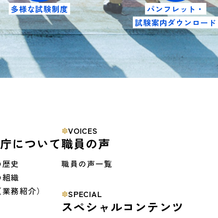
多様な試験制度
パンフレット・
試験案内ダウンロード
VOICES
防庁について
職員の声
の歴史
職員の声一覧
の組織
（業務紹介）
SPECIAL
スペシャルコンテンツ