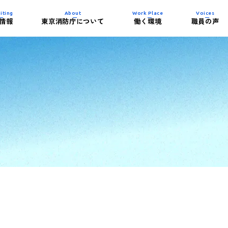
iting
About
Work Place
Voices
情報
東京消防庁について
働く環境
職員の声
内容について
史
制度)
紹介
イベント一覧
東京消防庁の組織
働き方
消防署の施設紹介
務紹介）
ビー
パンフレット・試
子育て支援制度
活躍する女性消防
ダウンロード
整備士