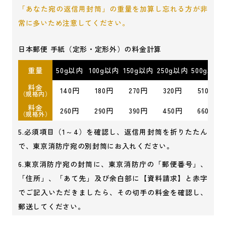
「あなた宛の返信用封筒」の重量を加算し忘れる方が非
常に多いため注意してください。
日本郵便 手紙（定形・定形外）の料金計算
重量
50g以内
100g以内
150g以内
250g以内
500g以内
料金
140円
180円
270円
320円
510円
（規格内）
料金
260円
290円
390円
450円
660円
（規格外）
5.必須項目（1～4）を確認し、返信用封筒を折りたたん
で、東京消防庁宛の別封筒にお入れください。
6.東京消防庁宛の封筒に、東京消防庁の「郵便番号」、
「住所」、「あて先」及び余白部に
【資料請求】と赤字
でご記入いただきましたら、その切手の料金を確認し、
郵送してください。